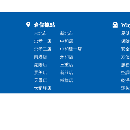
倉儲據點
Wh
台北市
新北市
易儲
忠孝一店
中和店
保險
忠孝二店
中和建一店
安全
南港店
永和店
方便
昆陽店
三重店
服務
景美店
新莊店
空調
天母店
板橋店
乾淨
大稻埕店
迷你
信義店
客戶
中山店
個人倉庫.迷你倉儲.