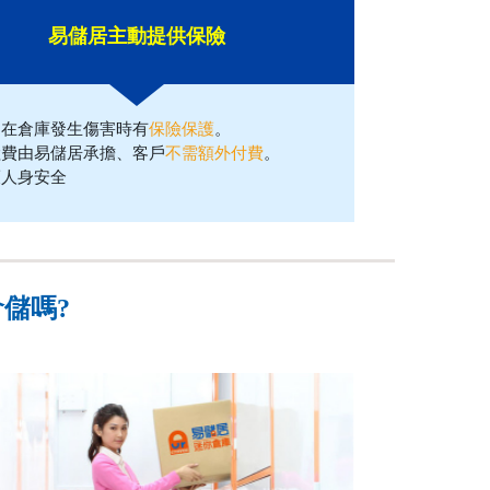
易儲居主動提供保險
戶在倉庫發生傷害時有
保險保護
。
險費由易儲居承擔、客戶
不需額外付費
。
護人身安全
儲嗎?