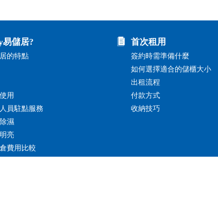
y易儲居?
首次租用
居的特點
簽約時需準備什麼
如何選擇適合的儲櫃大小
出租流程
使用
付款方式
人員駐點服務
收納技巧
除濕
明亮
倉費用比較
評價
搬家倉儲.小倉儲出租.微型倉儲.小倉庫.便利倉.台北新北.倉儲推
Copyright © 2020 易儲居迷你倉庫