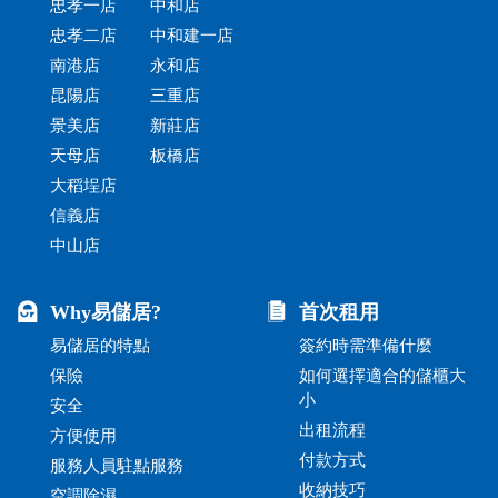
忠孝一店
中和店
忠孝二店
中和建一店
南港店
永和店
昆陽店
三重店
景美店
新莊店
天母店
板橋店
大稻埕店
信義店
中山店
Why易儲居?
首次租用
易儲居的特點
簽約時需準備什麼
保險
如何選擇適合的儲櫃大
小
安全
出租流程
方便使用
付款方式
服務人員駐點服務
收納技巧
空調除濕