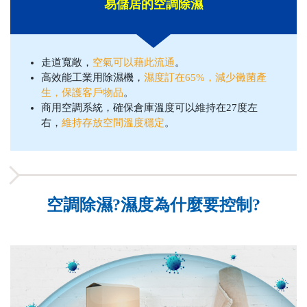
易儲居的空調除濕
走道寬敞，
空氣可以藉此流通
。
高效能工業用除濕機，
濕度訂在65%，減少黴菌產
生，保護客戶物品
。
商用空調系統，確保倉庫溫度可以維持在27度左
右，
維持存放空間溫度穩定
。
空調除濕?濕度為什麼要控制?