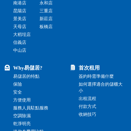
南港店
永和店
昆陽店
三重店
景美店
新莊店
天母店
板橋店
大稻埕店
信義店
中山店
Why易儲居?
首次租用
易儲居的特點
簽約時需準備什麼
保險
如何選擇適合的儲櫃大
小
安全
出租流程
方便使用
付款方式
服務人員駐點服務
收納技巧
空調除濕
乾淨明亮