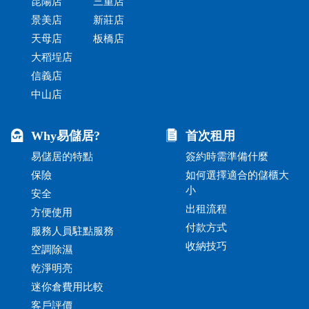
昆陽店
三重店
景美店
新莊店
天母店
板橋店
大稻埕店
信義店
中山店
Why易儲居?
首次租用
易儲居的特點
簽約時需準備什麼
保險
如何選擇適合的儲櫃大
小
安全
出租流程
方便使用
付款方式
服務人員駐點服務
收納技巧
空調除濕
乾淨明亮
迷你倉費用比較
客戶評價