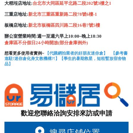
大稻埕店地址
:
台北市大同區延平北路二段202號3樓之1
三重店地址
:
新北市三重區重新路二段78號6樓-1
板橋店地址
:
新北市板橋區四川路二段16巷7號5樓
辦公室營業時間:週一至週六早上10:00~晚上18:30
倉庫區不分假日24小時開放(部分倉庫例外)
想看更多使用者實例~
【
代購網拍業者的好朋友迷你倉
】
【
參考書
進駐!迷你倉化身文教機構?!
】【
學生的暑期救星，短租暫放宿舍物
品
】
歡迎您聯絡洽詢安排來訪或申請
搜尋店鋪位置