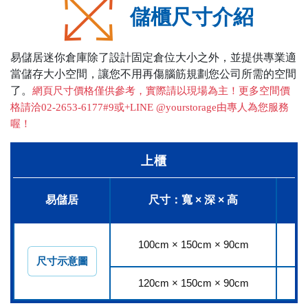
儲櫃尺寸介紹
易儲居迷你倉庫除了設計固定倉位大小之外，並提供專業適
當儲存大小空間，讓您不用再傷腦筋規劃您公司所需的空間
了。
網頁尺寸價格僅供參考，實際請以現場為主！更多空間價
格請洽02-2653-6177#9或+LINE @yourstorage由專人為您服務
喔！
上櫃
易儲居
尺寸：寬 × 深 × 高
100cm × 150cm × 90cm
1,
尺寸示意圖
120cm × 150cm × 90cm
1,