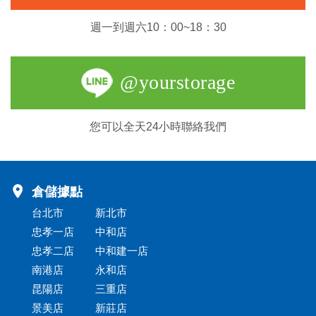
週一到週六10：00~18：30
@yourstorage
您可以全天24小時聯絡我們
倉儲據點
台北市
新北市
忠孝一店
中和店
忠孝二店
中和建一店
南港店
永和店
昆陽店
三重店
景美店
新莊店