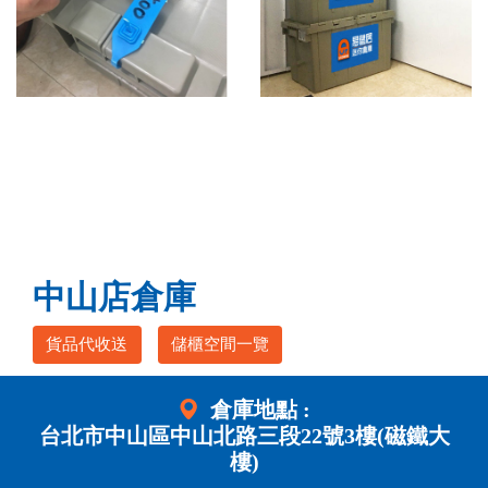
中山店倉庫
貨品代收送
儲櫃空間一覽
倉庫地點 :
台北市中山區中山北路三段22號3樓(磁鐵大
樓)