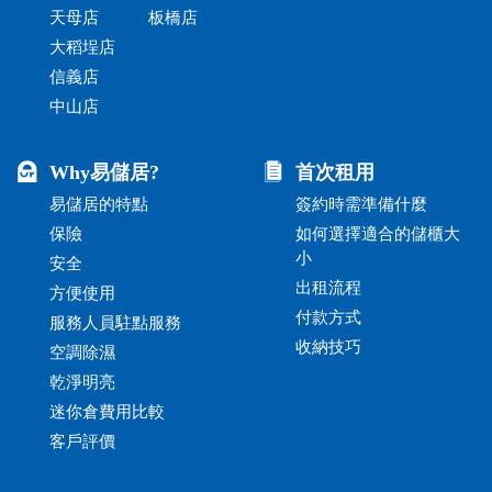
天母店
板橋店
大稻埕店
信義店
中山店
Why易儲居?
首次租用
易儲居的特點
簽約時需準備什麼
保險
如何選擇適合的儲櫃大
小
安全
出租流程
方便使用
付款方式
服務人員駐點服務
收納技巧
空調除濕
乾淨明亮
迷你倉費用比較
客戶評價