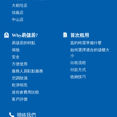
大稻埕店
信義店
中山店
Why易儲居?
首次租用
易儲居的特點
簽約時需準備什麼
保險
如何選擇適合的儲櫃大
小
安全
出租流程
方便使用
付款方式
服務人員駐點服務
收納技巧
空調除濕
乾淨明亮
迷你倉費用比較
客戶評價
聯絡我們