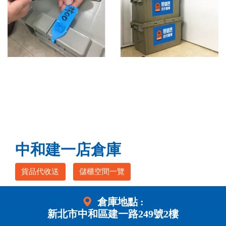
中和建一店倉庫
貨品代收送
儲櫃空間一覽
倉庫地點 :
新北市中和區建一路249號2樓