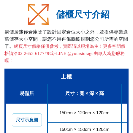
儲櫃尺寸介紹
易儲居迷你倉庫除了設計固定倉位大小之外，並提供專業適
當儲存大小空間，讓您不用再傷腦筋規劃您公司所需的空間
了。
網頁尺寸價格僅供參考，實際請以現場為主！更多空間價
格請洽02-2653-6177#9或+LINE @yourstorage由專人為您服務
喔！
上櫃
易儲居
尺寸：寬 × 深 × 高
150cm × 120cm × 120cm
1
尺寸示意圖
150cm × 150cm × 120cm
1