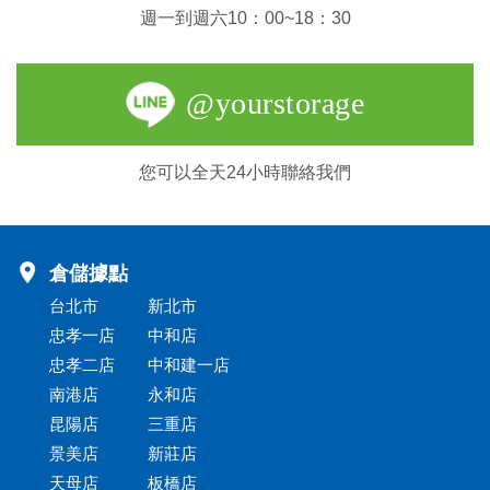
週一到週六10：00~18：30
@yourstorage
您可以全天24小時聯絡我們
倉儲據點
台北市
新北市
忠孝一店
中和店
忠孝二店
中和建一店
南港店
永和店
昆陽店
三重店
景美店
新莊店
天母店
板橋店