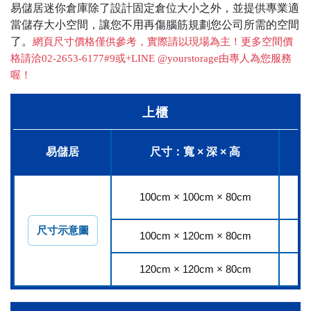
易儲居迷你倉庫除了設計固定倉位大小之外，並提供專業適
當儲存大小空間，讓您不用再傷腦筋規劃您公司所需的空間
了。
網頁尺寸價格僅供參考，實際請以現場為主！更多空間價
格請洽02-2653-6177#9或+LINE @yourstorage由專人為您服務
喔！
上櫃
易儲居
尺寸：寬 × 深 × 高
100cm × 100cm × 80cm
8
尺寸示意圖
100cm × 120cm × 80cm
9
120cm × 120cm × 80cm
1,