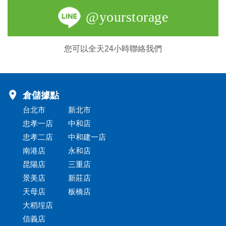
@yourstorage
您可以全天24小時聯絡我們
倉儲據點
台北市
新北市
忠孝一店
中和店
忠孝二店
中和建一店
南港店
永和店
昆陽店
三重店
景美店
新莊店
天母店
板橋店
大稻埕店
信義店