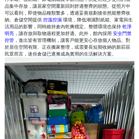
品集中存放，讓居家空間重新回到舒適整齊的狀態。從照片中
可以看到，即使物品種類繁多，透過妥善規劃後依然能整齊收
納。倉儲空間提供
環境，降低潮濕對紙箱、家電與生
控溫控濕
活用品的影響，同時維持倉內乾爽穩定。整體環境也保持
乾淨
，讓存放與取物過程更加舒適。此外，館內採用
明亮
安全門禁
，進出皆有管理機制，讓客戶能更安心存放個人物品。對
控管
於居住空間有限、正在搬家整理，或需要長短期收納的新莊區
民眾而言，迷你倉儲已逐漸成為實用的生活解決方案。