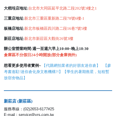
大稻埕店地址
:
台北市大同區延平北路二段202號3樓之1
三重店地址
:
新北市三重區重新路二段78號6樓-1
板橋店地址
:
新北市板橋區四川路二段16巷7號5樓
新莊店地址
:
新北市新莊區大觀街26號3樓
辦公室營業時間:週一至週六早上10:00~晚上18:30
倉庫區不分假日24小時開放(部分倉庫例外)
想看更多使用者實例~
【
代購網拍業者的好朋友迷你倉
】
【
參
考書進駐!迷你倉化身文教機構?!
】【
學生的暑期救星，短租暫
放宿舍物品
】
新莊店 (新莊區)
服務專線：(02)2653-6177#25
E-mail：service@yrs.com.tw