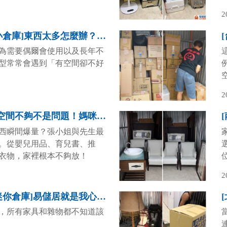
的物品集中存放，讓居家空間
2
態。
[新北市三重區收納小倉庫]東西太多怎麼辦？上下櫃一起租就搞定！
為需要偶爾會使用以及長年不
型常常會遇到「有空間卻不好
2
[中山區收納小倉庫]空間不夠不是問題！媽咪巧用迷你倉～收納生活更輕鬆～
西瞬間爆量？張小姐與先生最
。從嬰兒用品、育兒書、推
衣物，家裡根本不夠放！
2
[台北市文山區萬隆迷你倉庫]易儲居就是我心目中「多一間房」的好幫手！
，所有家具和雜物都不知道該