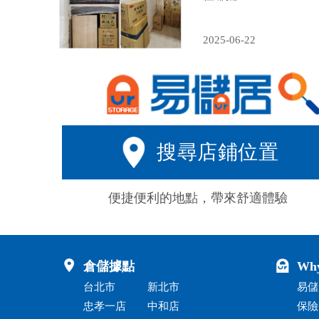
2025-06-22
搜尋店鋪位置
便捷便利的地點，帶來舒適體驗
倉儲據點
Wh
台北市
新北市
易儲
忠孝一店
中和店
保險