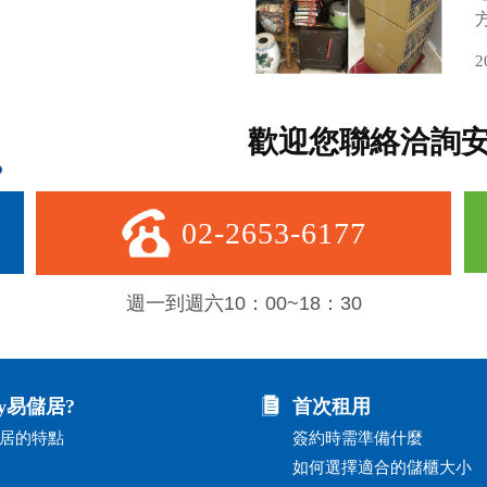
2
歡迎您聯絡洽詢
02-2653-6177
週一到週六10：00~18：30
y易儲居?
首次租用
居的特點
簽約時需準備什麼
如何選擇適合的儲櫃大小