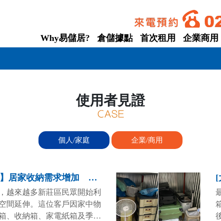
Why易儲居?
倉儲據點
首次租用
企業商用
【新
使用者見證
個人/家庭
企業/商用
【新北新莊收納空間】居家收納需求增加 新莊區迷你倉成空間整理新選擇
，越來越多新莊區民眾開始利
空間延伸。這位客戶因家中物
箱、收納箱、家電紙箱及季節