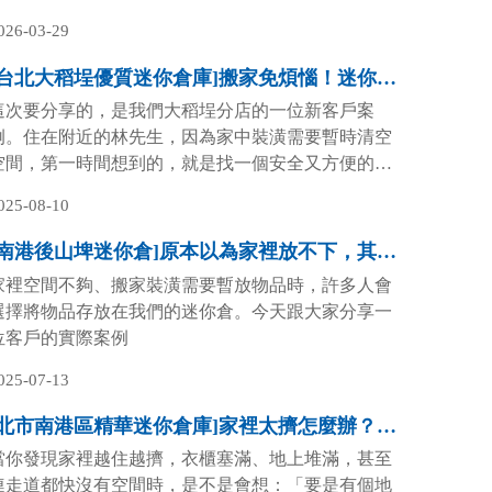
捷運站附近，搭捷運就能到，來回拿東西都很方便。
026-03-29
[台北大稻埕優質迷你倉庫]搬家免煩惱！迷你倉＋專業搬家團隊一次搞定！
這次要分享的，是我們大稻埕分店的一位新客戶案
例。住在附近的林先生，因為家中裝潢需要暫時清空
空間，第一時間想到的，就是找一個安全又方便的迷
你倉來暫放物品。
025-08-10
[南港後山埤迷你倉]原本以為家裡放不下，其實是我不知道有這裡！
家裡空間不夠、搬家裝潢需要暫放物品時，許多人會
選擇將物品存放在我們的迷你倉。今天跟大家分享一
位客戶的實際案例
025-07-13
[北市南港區精華迷你倉庫]家裡太擠怎麼辦？我在南港找到了一個超實用的迷你倉！
當你發現家裡越住越擠，衣櫃塞滿、地上堆滿，甚至
連走道都快沒有空間時，是不是會想：「要是有個地